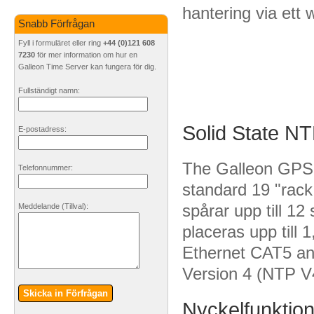
hantering via ett 
Snabb Förfrågan
Fyll i formuläret eller ring
+44 (0)121 608
7230
för mer information om hur en
Galleon Time Server kan fungera för dig.
Fullständigt namn:
Solid State N
E-postadress:
The Galleon GPS ti
Telefonnummer:
standard 19 "rack
spårar upp till 12
Meddelande
(Tillval)
:
placeras upp till 
Ethernet CAT5 ans
Version 4 (NTP V
Skicka in Förfrågan
Nyckelfunktio