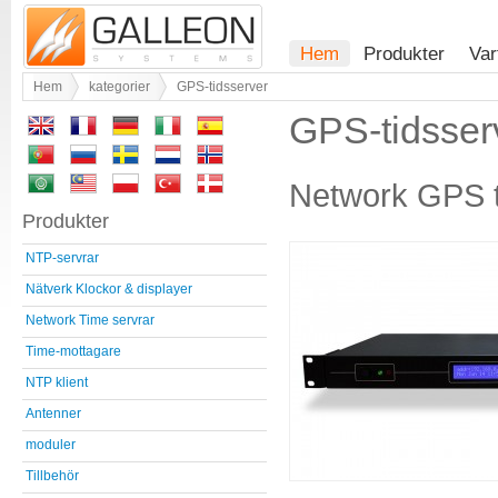
Hem
Produkter
Var
Hem
kategorier
GPS-tidsserver
GPS-tidsser
Network GPS t
Produkter
NTP-servrar
Nätverk Klockor & displayer
Network Time servrar
Time-mottagare
NTP klient
Antenner
moduler
Tillbehör