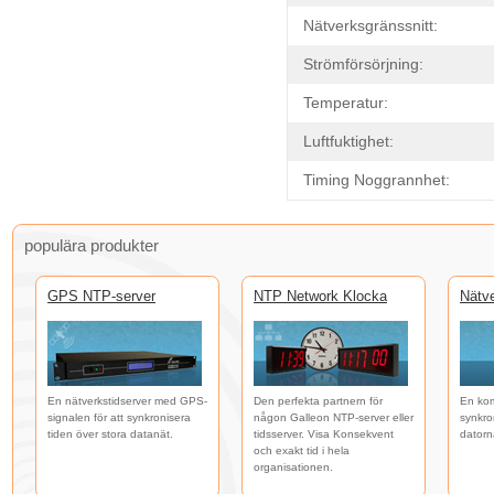
Nätverksgränssnitt:
Strömförsörjning:
Temperatur:
Luftfuktighet:
Timing Noggrannhet:
populära produkter
GPS NTP-server
NTP Network Klocka
Nätve
En nätverkstidserver med GPS-
Den perfekta partnern för
En kom
signalen för att synkronisera
någon Galleon NTP-server eller
synkro
tiden över stora datanät.
tidsserver. Visa Konsekvent
datorn
och exakt tid i hela
organisationen.