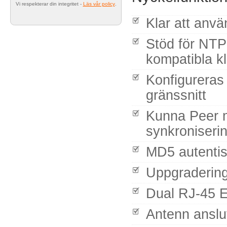
Vi respekterar din integritet -
Läs vår policy
.
Klar att anv
Stöd för NT
kompatibla kl
Konfigureras
gränssnitt
Kunna Peer m
synkroniseri
MD5 autentis
Uppgradering
Dual RJ-45 E
Antenn anslu