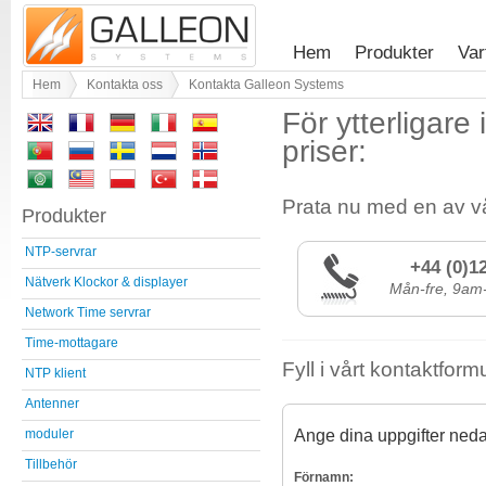
Hem
Produkter
Var
Hem
Kontakta oss
Kontakta Galleon Systems
För ytterligare
priser:
Prata nu med en av vå
Produkter
NTP-servrar
+44 (0)1
Nätverk Klockor & displayer
Mån-fre, 9am-5
Network Time servrar
Time-mottagare
Fyll i vårt kontaktformu
NTP klient
Antenner
Ange dina uppgifter ned
moduler
Tillbehör
Förnamn: